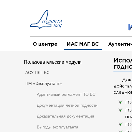
О центре
ИАС МЛГ ВС
Аутенти
Испо
Пользовательские модули
годн
АСУ ПЛГ ВС
Док
ПМ «Эксплуатант»
действ
следую
Адаптивный регламент ТО ВС
ГО
Документация лётной годности
ГО
Доказательная документация
по
ГО
Выгоды эксплуатанта