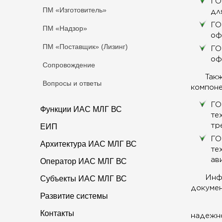
ГО
ПМ «Изготовитель»
дл
ГО
ПМ «Надзор»
оф
ПМ «Поставщик» (Лизинг)
ГО
оф
Сопровождение
Так
Вопросы и ответы
компоне
ГО
Функции ИАС МЛГ ВС
те
тр
ЕИП
ГО
Архитектура ИАС МЛГ ВС
те
ав
Оператор ИАС МЛГ ВС
Инф
Субъекты ИАС МЛГ ВС
докумен
Развитие системы
Контакты
надежно