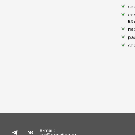
св
се
ве
пе
ра
сп
E-mail:
iac@gosniiga.ru