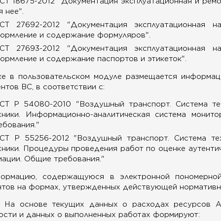
СТ 18675-2012 "Документация эксплуатационная и ремо
я нее".
СТ 27692-2012 "Документация эксплуатационная на
ормление и содержание формуляров".
СТ 27693-2012 "Документация эксплуатационная на
ормление и содержание паспортов и этикеток".
же в пользовательском модуле размещается информаци
нтов ВС, в соответствии с:
СТ Р 54080-2010 "Воздушный транспорт. Система те
хники. Информационно-аналитическая система монит
ебования."
СТ Р 55256-2012 "Воздушный транспорт. Система те
хники. Процедуры проведения работ по оценке аутент
иации. Общие требования."
ормацию, содержащуюся в электронной пономерной
тов на формах, утвержденных действующей нормативно
На основе текущих данных о расходах ресурсов А
сти и данных о выполненных работах формируют: