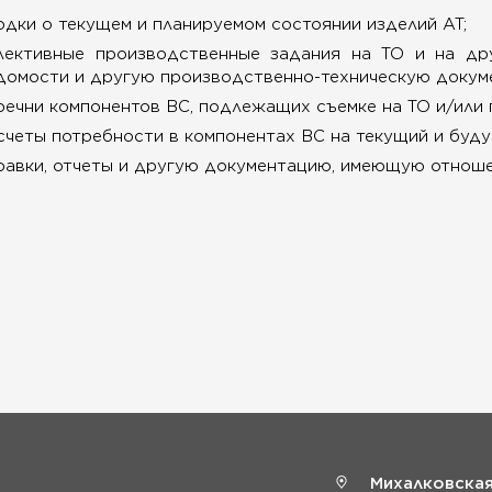
одки о текущем и планируемом состоянии изделий АТ;
лективные производственные задания на ТО и на др
домости и другую производственно-техническую докум
речни компонентов ВС, подлежащих съемке на ТО и/или 
счеты потребности в компонентах ВС на текущий и буду
равки, отчеты и другую документацию, имеющую отноше
Михалковская 