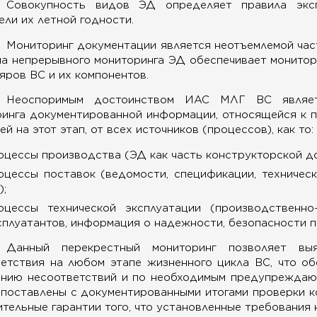
Совокупность видов ЭД определяет правила эксп
ели их летной годности.
Мониторинг документации является неотъемлемой час
а непрерывного мониторинга ЭД обеспечивает мониторин
яров ВС и их компонентов.
Неоспоримым достоинством ИАС МЛГ ВС являетс
инга документированной информации, относящейся к 
й на этот этап, от всех источников (процессов), как то:
оцессы производства (ЭД как часть конструкторской д
оцессы поставок (ведомости, спецификации, техничес
);
оцессы технической эксплуатации (производственно
сплуатантов, информация о надежности, безопасности по
Данный перекрестный мониторинг позволяет вы
ветствия на любом этапе жизненного цикла ВС, что о
ению несоответствий и по необходимым предупреждаю
поставлены с документированными итогами проверки ко
тельные гарантии того, что установленные требования 