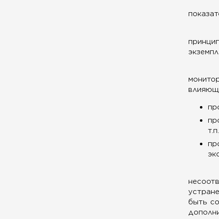
показат
принцип
экземпл
монитор
влияюще
пр
пр
т.п.
пр
эк
несоот
устран
быть со
дополни