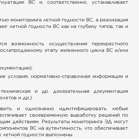
луатации ВС и, соответственно, устанавливает
тью мониторинга летной годности ВС, а реализация
г летной годности ВС как на глубину типов, так и
я возможность осуществления перекрестного
послепродажному этапу жизненного цикла ВС и/или
окументации);
кие условия, нормативно-справочная информация и
-техническая и др. доказательная документация
летов и др.).
явить и однозначно идентифицировать любые
беспечивает своевременную выработку решений по
щим действиям. Результаты мониторинга ЭД могут
мпонентов ВС на аутентичность, что обеспечивает
к летной годности выполнены.