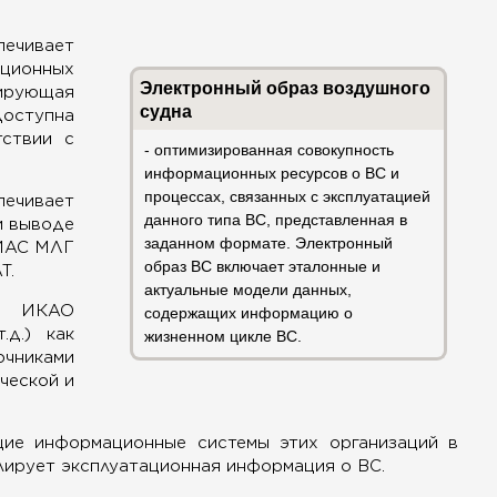
печивает
ационных
Электронный образ воздушного
ирующая
судна
доступна
ствии с
- оптимизированная совокупность
информа­ционных ресурсов о ВС и
процессах, связанных с эксплуатацией
печивает
данного типа ВС, представленная в
и выводе
заданном формате. Электронный
 ИАС МЛГ
образ ВС включает эталонные и
Т.
актуальные модели данных,
ке ИКАО
содержащих информацию о
.д.) как
жизненном цикле ВС.
чниками
ческой и
ие информационные системы этих организаций в
лирует эксплуатационная информация о ВС.