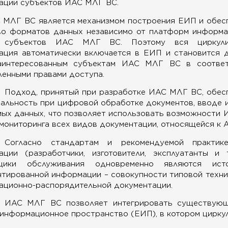
ации субъектов ИАС МЛГ ВС.
 МЛГ ВС является механизмом построения ЕИП и обес
во форматов данных независимо от платформ информ
м субъектов ИАС МЛГ ВС. Поэтому вся циркул
ация автоматически включается в ЕИП и становится 
аинтересованным субъектам ИАС МЛГ ВС в соответ
енными правами доступа.
Подход, принятый при разработке ИАС МЛГ ВС, обес
альность при цифровой обработке документов, вводе 
мых данных, что позволяет использовать возможности
мониторинга всех видов документации, относящейся к А
Согласно стандартам и рекомендуемой практи
ации (разработчики, изготовители, эксплуатанты и т
щики обслуживания одновременно являются исто
тированной информации – совокупности типовой техни
ационно-распорядительной документации.
ИАС МЛГ ВС позволяет интегрировать существующ
информационное пространство (ЕИП), в котором цирку