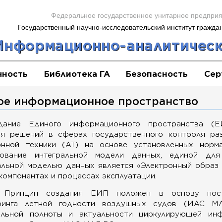
Федеральное государственное унитарное предпри
Государственный научно-исследовательский институт гражда
Информационно-аналитическ
чность
Библиотека ГА
Безопасность
Сер
ое информационное пространство
дание Единого информационного пространства (
ия решений в сферах государственного контроля раз
онной техники (АТ) на основе установленных норм
ование интегральной модели данных, единой для
альной моделью данных является «Электронный образ
 компонентах и процессах эксплуатации.
Принцип создания ЕИП положен в основу постр
ринга летной годности воздушных судов (ИАС МЛ
альной полноты и актуальности циркулирующей инф