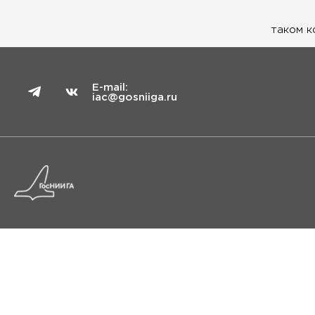
таком к
E-mail:
iac@gosniiga.ru