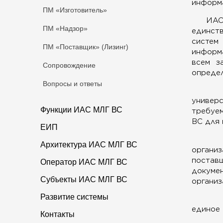
информ
ПМ «Изготовитель»
ИАС
ПМ «Надзор»
единст
систе
ПМ «Поставщик» (Лизинг)
информ
всем з
Сопровождение
определ
Вопросы и ответы
универс
Функции ИАС МЛГ ВС
требуе
ВС для 
ЕИП
Архитектура ИАС МЛГ ВС
организ
постав
Оператор ИАС МЛГ ВС
докумен
Субъекты ИАС МЛГ ВС
организ
Развитие системы
единое 
Контакты