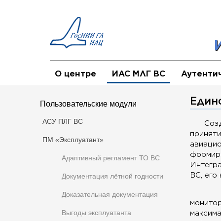
О центре
ИАС МЛГ ВС
Аутенти
Един
Пользовательские модули
АСУ ПЛГ ВС
Соз
принят
ПМ «Эксплуатант»
авиаци
формир
Адаптивный регламент ТО ВС
Интегр
ВС, его
Документация лётной годности
Доказательная документация
монито
Выгоды эксплуатанта
максим